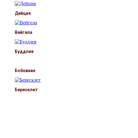
Дейция
Вейгела
Буддлея
Бобовник
Бересклет